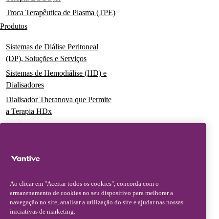
Troca Terapêutica de Plasma (TPE)
Produtos
Sistemas de Diálise Peritoneal
(DP), Soluções e Serviços
Sistemas de Hemodiálise (HD) e
Dialisadores
Dialisador Theranova que Permite
a Terapia HDx
Sistemas de Terapia Aguda
Soluções Pré-Misturadas para
Terapia de Substituição Renal
Contínua (CRRT)
Conjuntos de Filtros e Cateteres
Ao clicar em "Aceitar todos os cookies", concorda com o
Soluções Digitais
armazenamento de cookies no seu dispositivo para melhorar a
navegação no site, analisar a utilização do site e ajudar nas nossas
iniciativas de marketing.
Serviços Avançados e Educação