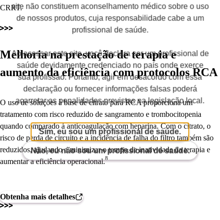
site não constituem aconselhamento médico sobre o uso
CRRT.
de nossos produtos, cuja responsabilidade cabe a um
profissional de saúde.
Melhoria na prestação de terapia e
Ao acessar este site, você declara ser um profissional de
saúde devidamente credenciado no país onde exerce
aumento da eficiência com protocolos RCA
sua profissão. Portanto, agir em desacordo com essa
declaração ou fornecer informações falsas poderá
acarretar as penalidades previstas na legislação local.
O uso de soluções à base de citrato para RCA proporciona um
tratamento com risco reduzido de sangramento e trombocitopenia
quando comparado à anticoagulação com heparina. Com o citrato, o
Sim, eu sou um profissional de saúde.
risco de perda de circuito e a incidência de falha do filtro também são
reduzidos, ajudando a minimizar o tempo de inatividade da terapia e
Não, eu não sou um profissional de saúde.
8
aumentar a eficiência operacional.
Obtenha mais detalhes