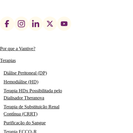
Footer
social
links
Por que a Vantive?
Main
navigation
Terapias
Diálise Peritoneal (DP)
Hemodiálise (HD)
Terapia HDx Possibilitada pelo
Dialisador Theranova
Terapia de Substituição Renal
Contínua (CRRT)
Purificação do Sangue
Terapia ECCO₂R