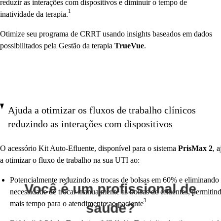
reduzir as interações com dispositivos e diminuir o tempo de
1
inatividade da terapia.
Otimize seu programa de CRRT usando insights baseados em dados
possibilitados pela Gestão da terapia
TrueVue
.
Ajuda a otimizar os fluxos de trabalho clínicos
reduzindo as interações com dispositivos
O acessório Kit Auto-Efluente, disponível para o sistema
PrisMax 2
, 
a otimizar o fluxo de trabalho na sua UTI ao:
Potencialmente reduzindo as trocas de bolsas em 60% e eliminando
Você é um profissional de
necessidade de trocar manualmente as bolsas de efluentes, permitin
3
mais tempo para o atendimento ao paciente
saúde?