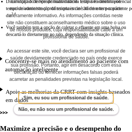
Limitação de Responsabilidade. Este site destina-se
Diminuição do tempo de inatividade da terapia e aumento potencial
exclusivamente a profissionais de saúde e tem caráter
tempo de administração da terapia em até 30 minutos por paciente p
3,4
meramente informativo. As informações contidas neste
dia
site não constituem aconselhamento médico sobre o uso
Você também tem a opção de coletar o efluente em uma bolsa ou
de nossos produtos, cuja responsabilidade cabe a um
descartá-lo diretamente no ralo, dependendo da situação clínica.
profissional de saúde.
Ao acessar este site, você declara ser um profissional de
saúde devidamente credenciado no país onde exerce
Concentre-se mais no atendimento ao paciente com
sua profissão. Portanto, agir em desacordo com essa
automação inteligente
declaração ou fornecer informações falsas poderá
acarretar as penalidades previstas na legislação local.
Apoie as melhorias da CRRT com insights baseados
Sim, eu sou um profissional de saúde.
em dados
Não, eu não sou um profissional de saúde.
Maximize a precisão e o desempenho do