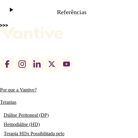
Referências
Footer
social
links
Por que a Vantive?
Main
navigation
Terapias
Diálise Peritoneal (DP)
Hemodiálise (HD)
Terapia HDx Possibilitada pelo