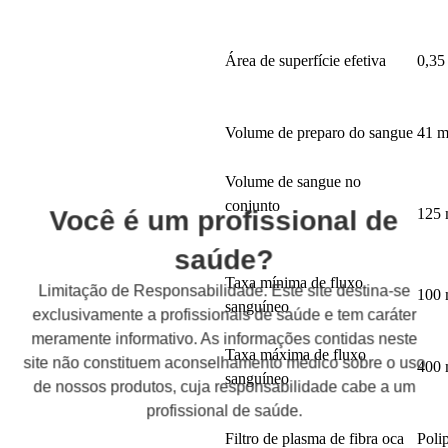
Área de superfície efetiva
0,35
Volume de preparo do sangue
41 
Volume de sangue no
conjunto
Você é um profissional de
125
saúde?
Taxa mínima de fluxo
Limitação de Responsabilidade. Este site destina-se
100
sanguíneo
exclusivamente a profissionais de saúde e tem caráter
meramente informativo. As informações contidas neste
Taxa máxima de fluxo
site não constituem aconselhamento médico sobre o uso
400
sanguíneo
de nossos produtos, cuja responsabilidade cabe a um
profissional de saúde.
Filtro de plasma de fibra oca
Poli