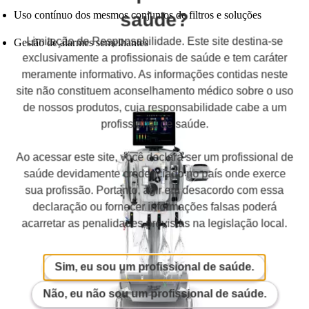
Uso contínuo dos mesmos conjuntos de filtros e soluções
saúde?
Limitação de Responsabilidade. Este site destina-se
Gestão de alarmes semelhantes
exclusivamente a profissionais de saúde e tem caráter
meramente informativo. As informações contidas neste
site não constituem aconselhamento médico sobre o uso
de nossos produtos, cuja responsabilidade cabe a um
profissional de saúde.
Ao acessar este site, você declara ser um profissional de
saúde devidamente credenciado no país onde exerce
sua profissão. Portanto, agir em desacordo com essa
declaração ou fornecer informações falsas poderá
acarretar as penalidades previstas na legislação local.
Sim, eu sou um profissional de saúde.
Não, eu não sou um profissional de saúde.