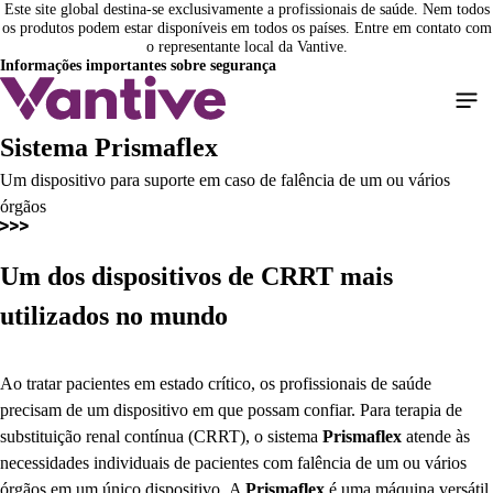
Este site global destina-se exclusivamente a profissionais de saúde. Nem todos
Pular
os produtos podem estar disponíveis em todos os países. Entre em contato com
para
o representante local da Vantive.
o
Informações importantes sobre segurança
conteúdo
principal
Sistema Prismaflex
Um dispositivo para suporte em caso de falência de um ou vários
órgãos
Um dos dispositivos de CRRT mais
utilizados no mundo
Ao tratar pacientes em estado crítico, os profissionais de saúde
precisam de um dispositivo em que possam confiar. Para terapia de
substituição renal contínua (CRRT), o sistema
Prismaflex
atende às
necessidades individuais de pacientes com falência de um ou vários
órgãos em um único dispositivo. A
Prismaflex
é uma máquina versátil