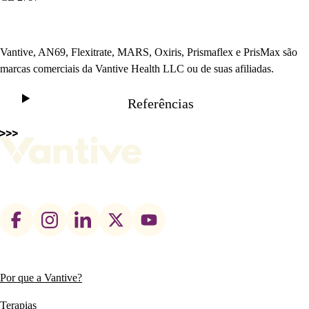
Vantive, AN69, Flexitrate, MARS, Oxiris, Prismaflex e PrisMax são
marcas comerciais da Vantive Health LLC ou de suas afiliadas.
Referências
Footer
social
links
Por que a Vantive?
Main
navigation
Terapias