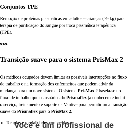
Conjuntos TPE
Remoção de proteínas plasmáticas em adultos e crianças (≥9 kg) para
terapia de purificação do sangue por troca plasmática terapêutica
(TPE).
Transição suave para o sistema
PrisMax 2
Os médicos ocupados devem limitar as possíveis interrupções no fluxo
de trabalho e na formação dos enfermeiros que podem advir da
mudança para um novo sistema. O sistema
PrisMax
2
baseia-se no
fluxo de trabalho que os usuários do
Prismaflex
já conhecem e inclui
o serviço, treinamento e suporte da Vantive para permitir uma transição
suave do
Prismaflex
para o
PrisMax
2
.
Terapias e modalidades conhecidas
Você é um profissional de