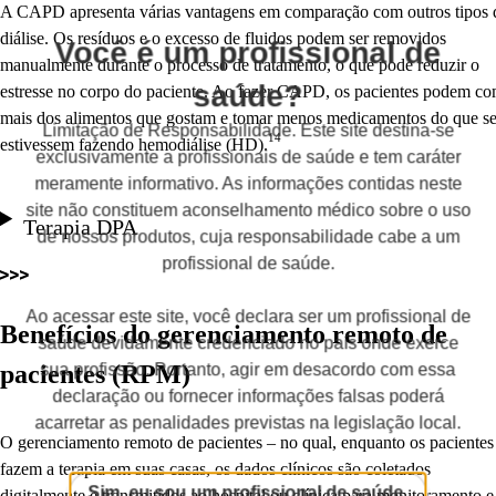
A CAPD apresenta várias vantagens em comparação com outros tipos 
diálise. Os resíduos e o excesso de fluidos podem ser removidos
Você é um profissional de
manualmente durante o processo de tratamento, o que pode reduzir o
saúde?
estresse no corpo do paciente. Ao fazer CAPD, os pacientes podem co
mais dos alimentos que gostam e tomar menos medicamentos do que s
Limitação de Responsabilidade. Este site destina-se
14
estivessem fazendo hemodiálise (HD).
exclusivamente a profissionais de saúde e tem caráter
meramente informativo. As informações contidas neste
site não constituem aconselhamento médico sobre o uso
Terapia DPA
de nossos produtos, cuja responsabilidade cabe a um
profissional de saúde.
Ao acessar este site, você declara ser um profissional de
Benefícios do gerenciamento remoto de
saúde devidamente credenciado no país onde exerce
sua profissão. Portanto, agir em desacordo com essa
pacientes (RPM)
declaração ou fornecer informações falsas poderá
acarretar as penalidades previstas na legislação local.
O gerenciamento remoto de pacientes – no qual, enquanto os pacientes
fazem a terapia em suas casas, os dados clínicos são coletados
Sim, eu sou um profissional de saúde.
digitalmente e transmitidos ao hospital ou clínica para monitoramento e