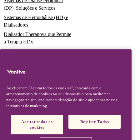
Sistemas de Diálise Peritoneal
(DP), Soluções e Serviços
Sistemas de Hemodiálise (HD) e
Dialisadores
Dialisador Theranova que Permite
a Terapia HDx
Sistemas de Terapia Aguda
Soluções Pré-Misturadas para
Terapia de Substituição Renal
Contínua (CRRT)
Conjuntos de Filtros e Cateteres
Ao clicar em "Aceitar todos os cookies", concorda com o
Soluções Digitais
armazenamento de cookies no seu dispositivo para melhorar a
navegação no site, analisar a utilização do site e ajudar nas nossas
iniciativas de marketing.
Serviços Avançados e Educação
Assuntos Médicos
Aceitar todos os
Rejeitar Todos
cookies
Informações Médicas