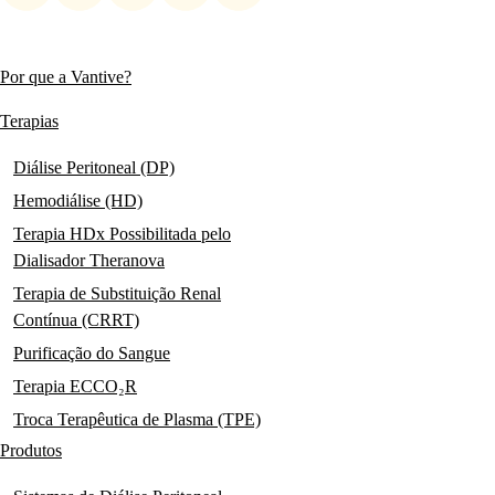
social
links
Por que a Vantive?
Main
navigation
Terapias
Diálise Peritoneal (DP)
Hemodiálise (HD)
Terapia HDx Possibilitada pelo
Dialisador Theranova
Terapia de Substituição Renal
Contínua (CRRT)
Purificação do Sangue
Terapia ECCO₂R
Troca Terapêutica de Plasma (TPE)
Produtos