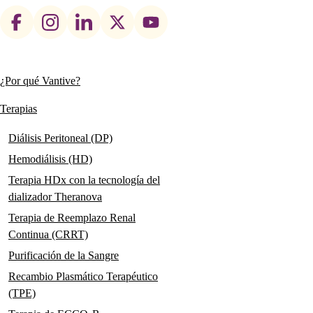
Footer
social
links
¿Por qué Vantive?
Main
navigation
Terapias
Diálisis Peritoneal (DP)
Hemodiálisis (HD)
Terapia HDx con la tecnología del
dializador Theranova
Terapia de Reemplazo Renal
Continua (CRRT)
Purificación de la Sangre
Recambio Plasmático Terapéutico
(TPE)