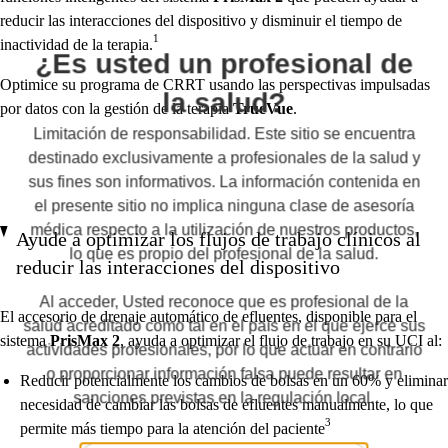
reducir las interacciones del dispositivo y disminuir el tiempo de
1
inactividad de la terapia.
¿Es usted un profesional de
Optimice su programa de CRRT usando las perspectivas impulsadas
la salud?
por datos con la gestión de la terapia
TrueVue
.
Limitación de responsabilidad. Este sitio se encuentra
destinado exclusivamente a profesionales de la salud y
sus fines son informativos. La información contenida en
el presente sitio no implica ninguna clase de asesoría
médica respecto a la utilización de nuestros productos,
Ayude a optimizar los flujos de trabajo clínicos al
lo que es propio del profesional de la salud.
reducir las interacciones del dispositivo
Al acceder, Usted reconoce que es profesional de la
El accesorio de drenaje automático de efluentes, disponible para el
salud acreditado como tal en el país en el que ejerce sus
sistema
PrisMax 2
, ayuda a optimizar el flujo de trabajo en su UCI al:
actividades profesionales, por lo que actuar en contrario
o proporcionar información falsa puede resultar en
Reducir potencialmente los cambios de bolsas en un 60% y eliminar
sanciones previstas en la regulación local.
necesidad de cambiar las bolsas de efluentes manualmente, lo que
3
permite más tiempo para la atención del paciente