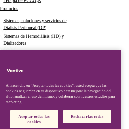
Terapia de ECCO₂R
Productos
Sistemas, soluciones y servicios de
Diálisis Peritoneal (DP)
Sistemas de Hemodiálisis (HD) y
Dializadores
Dializador Theranova, hace posible
la terapia HDx
Sistemas de Terapia Aguda
Soluciones premezcladas de
Terapia de Reemplazo Renal
Al hacer clic en “Aceptar todas las cookies”, usted acepta que las
Continua (CRRT)
cookies se guarden en su dispositivo para mejorar la navegación del
sitio, analizar el uso del mismo, y colaborar con nuestros estudios para
Conjunto de Filtros y Catéteres
marketing.
Soluciones Digitales
Aceptar todas las
Rechazarlas todas
Soporte Avanzado & Educación
cookies