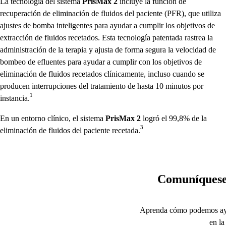
La tecnología del sistema
PrisMax 2
incluye la función de
recuperación de eliminación de fluidos del paciente (PFR), que utiliza
ajustes de bomba inteligentes para ayudar a cumplir los objetivos de
extracción de fluidos recetados. Esta tecnología patentada rastrea la
administración de la terapia y ajusta de forma segura la velocidad de
bombeo de efluentes para ayudar a cumplir con los objetivos de
eliminación de fluidos recetados clínicamente, incluso cuando se
producen interrupciones del tratamiento de hasta 10 minutos por
1
instancia.
En un entorno clínico, el sistema
PrisMax 2
logró el 99,8% de la
3
eliminación de fluidos del paciente recetada.
Comuníquese 
Aprenda cómo podemos ayud
en la