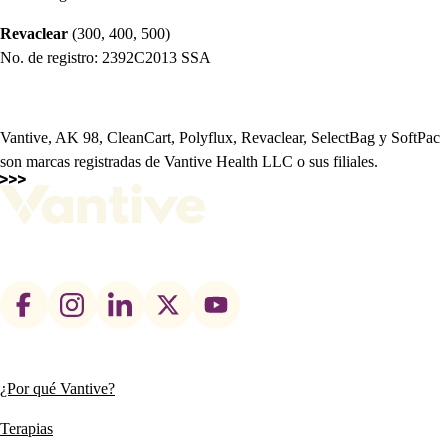
Revaclear
(300, 400, 500)
No. de registro: 2392C2013 SSA
Vantive, AK 98, CleanCart, Polyflux, Revaclear, SelectBag y SoftPac
son marcas registradas de Vantive Health LLC o sus filiales.
Footer
social
links
¿Por qué Vantive?
Main
navigation
Terapias