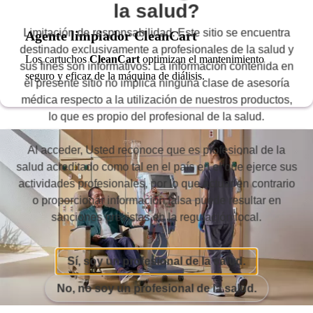
la salud?
Limitación de responsabilidad. Este sitio se encuentra
Agente limpiador CleanCart
destinado exclusivamente a profesionales de la salud y
Los cartuchos
CleanCart
optimizan el mantenimiento
sus fines son informativos. La información contenida en
seguro y eficaz de la máquina de diálisis.
el presente sitio no implica ninguna clase de asesoría
médica respecto a la utilización de nuestros productos,
lo que es propio del profesional de la salud.
Al acceder, Usted reconoce que es profesional de la
salud acreditado como tal en el país en el que ejerce sus
actividades profesionales, por lo que actuar en contrario
o proporcionar información falsa puede resultar en
sanciones previstas en la regulación local.
Sí, soy un profesional de la salud.
No, no soy un profesional de la salud.