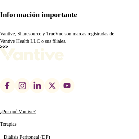
Información importante
Vantive, Sharesource y TrueVue son marcas registradas de
Vantive Health LLC o sus filiales.
Footer
social
links
¿Por qué Vantive?
Main
navigation
Terapias
Diálisis Peritoneal (DP)