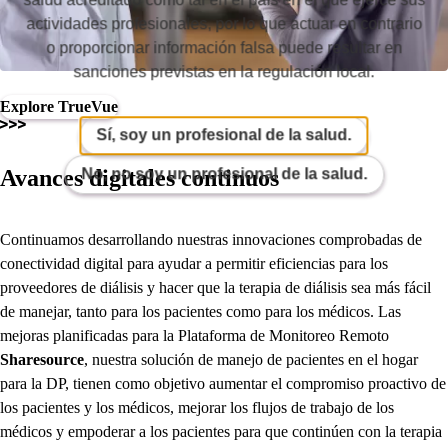
actividades profesionales, por lo que actuar en contrario
o proporcionar información falsa puede resultar en
sanciones previstas en la regulación local.
Explore TrueVue
Sí, soy un profesional de la salud.
Avances digitales continuos
No, no soy un profesional de la salud.
Continuamos desarrollando nuestras innovaciones comprobadas de
conectividad digital para ayudar a permitir eficiencias para los
proveedores de diálisis y hacer que la terapia de diálisis sea más fácil
de manejar, tanto para los pacientes como para los médicos. Las
mejoras planificadas para la Plataforma de Monitoreo Remoto
Sharesource
, nuestra solución de manejo de pacientes en el hogar
para la DP, tienen como objetivo aumentar el compromiso proactivo de
los pacientes y los médicos, mejorar los flujos de trabajo de los
médicos y empoderar a los pacientes para que continúen con la terapia