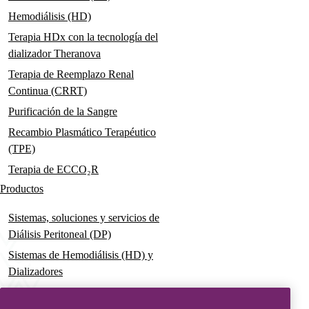
Hemodiálisis (HD)
Terapia HDx con la tecnología del
dializador Theranova
Terapia de Reemplazo Renal
Continua (CRRT)
Purificación de la Sangre
Recambio Plasmático Terapéutico
(TPE)
Terapia de ECCO₂R
Productos
Sistemas, soluciones y servicios de
Diálisis Peritoneal (DP)
Sistemas de Hemodiálisis (HD) y
Dializadores
Dializador Theranova, hace posible
la terapia HDx