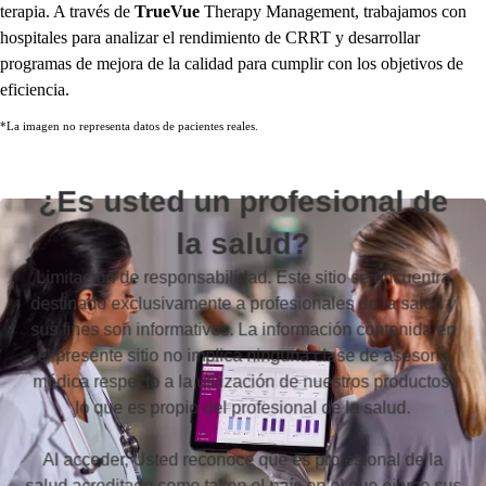
terapia. A través de
TrueVue
Therapy Management, trabajamos con
hospitales para analizar el rendimiento de CRRT y desarrollar
programas de mejora de la calidad para cumplir con los objetivos de
eficiencia.
*La imagen no representa datos de pacientes reales.
¿Es usted un profesional de
la salud?
Limitación de responsabilidad. Este sitio se encuentra
destinado exclusivamente a profesionales de la salud y
sus fines son informativos. La información contenida en
el presente sitio no implica ninguna clase de asesoría
médica respecto a la utilización de nuestros productos,
lo que es propio del profesional de la salud.
Al acceder, Usted reconoce que es profesional de la
salud acreditado como tal en el país en el que ejerce sus