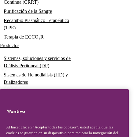
Continua (CRRT)
Purificación de la Sangre
Recambio Plasmático Terapéutico
(TPE)
Terapia de ECCO₂R
Productos
Sistemas, soluciones y servicios de
Diálisis Peritoneal (DP)
Sistemas de Hemodiálisis (HD) y
Dializadores
Dializador Theranova, hace posible
la terapia HDx
Sistemas de Terapia Aguda
Soluciones premezcladas de
Terapia de Reemplazo Renal
Al hacer clic en “Aceptar todas las cookies”, usted acepta que las
Continua (CRRT)
cookies se guarden en su dispositivo para mejorar la navegación del