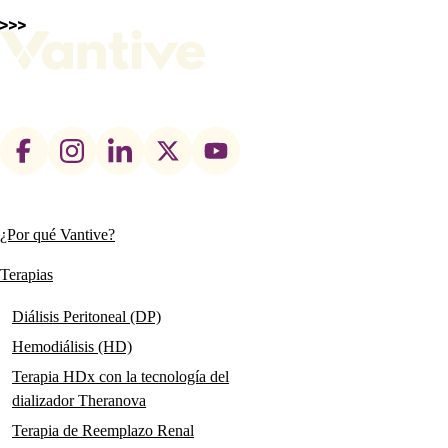
Footer
social
links
¿Por qué Vantive?
Main
navigation
Terapias
Diálisis Peritoneal (DP)
Hemodiálisis (HD)
Terapia HDx con la tecnología del
dializador Theranova
Terapia de Reemplazo Renal