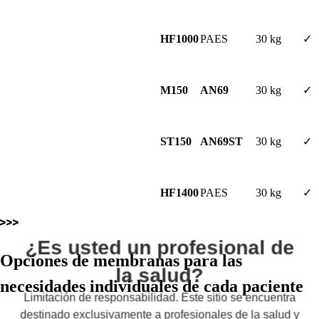
HF1000
PAES
30 kg
✓
M150
AN69
30 kg
✓
ST150
AN69ST
30 kg
✓
HF1400
PAES
30 kg
✓
¿Es usted un profesional de
Opciones de membranas para las
la salud?
necesidades individuales de cada paciente
Limitación de responsabilidad. Este sitio se encuentra
destinado exclusivamente a profesionales de la salud y