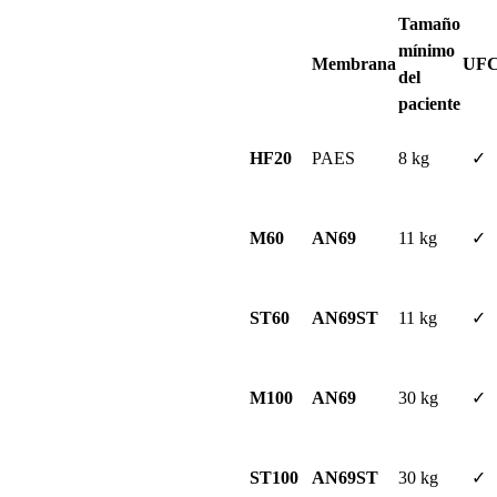
Tamaño
mínimo
Membrana
UF
del
paciente
HF20
PAES
8 kg
✓
M60
AN69
11 kg
✓
ST60
AN69ST
11 kg
✓
M100
AN69
30 kg
✓
ST100
AN69ST
30 kg
✓