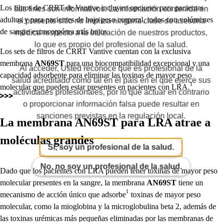
Los filtros de CRRT de Vantive incluyen opciones para pacientes
sus fines son informativos. La información contenida en
adultos y para pacientes de bajo peso corporal, todos con volúmenes
el presente sitio no implica ninguna clase de asesoría
de sangre extracorpórea más bajos
médica respecto a la utilización de nuestros productos,
lo que es propio del profesional de la salud.
Los sets de filtros de CRRT Vantive cuentan con la exclusiva
membrana
AN69ST
para una biocompatibilidad excepcional y una
Al acceder, Usted reconoce que es profesional de la
capacidad adsorbente para eliminar las toxinas de mayor peso
salud acreditado como tal en el país en el que ejerce sus
1
molecular que pueden estar presentes en pacientes con LRA.
actividades profesionales, por lo que actuar en contrario
o proporcionar información falsa puede resultar en
sanciones previstas en la regulación local.
La membrana
AN69ST
para LRA atrae a
moléculas grandes
Sí, soy un profesional de la salud.
No, no soy un profesional de la salud.
Dado que los pacientes con LRA pueden tener toxinas de mayor peso
molecular presentes en la sangre, la membrana
AN69ST
tiene un
1
mecanismo de acción único que adsorbe
toxinas de mayor peso
molecular, como la mioglobina y la microglobulina beta 2, además de
las toxinas urémicas más pequeñas eliminadas por las membranas de