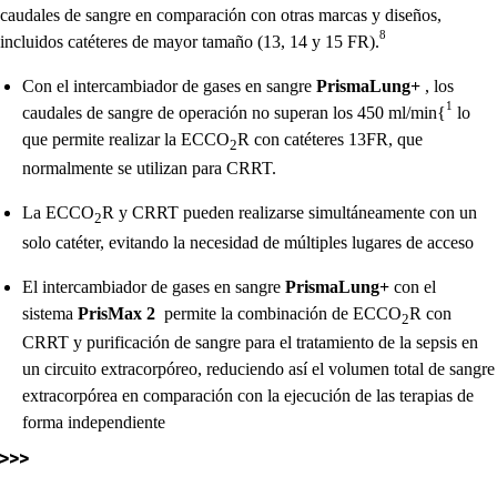
caudales de sangre en comparación con otras marcas y diseños,
8
incluidos catéteres de mayor tamaño (13, 14 y 15 FR).
Con el intercambiador de gases en sangre
PrismaLung+
, los
1
caudales de sangre de operación no superan los 450 ml/min{
lo
que permite realizar la ECCO
R con catéteres 13FR, que
2
normalmente se utilizan para CRRT.
La ECCO
R y CRRT pueden realizarse simultáneamente con un
2
solo catéter, evitando la necesidad de múltiples lugares de acceso
El intercambiador de gases en sangre
PrismaLung+
con el
sistema
PrisMax 2
permite la combinación de ECCO
R con
2
CRRT y purificación de sangre para el tratamiento de la sepsis en
un circuito extracorpóreo, reduciendo así el volumen total de sangre
extracorpórea en comparación con la ejecución de las terapias de
forma independiente