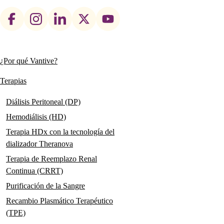
Footer
social
links
¿Por qué Vantive?
Main
navigation
Terapias
Diálisis Peritoneal (DP)
Hemodiálisis (HD)
Terapia HDx con la tecnología del
dializador Theranova
Terapia de Reemplazo Renal
Continua (CRRT)
Purificación de la Sangre
Recambio Plasmático Terapéutico
(TPE)