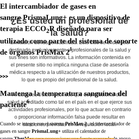
El intercambiador de gases en
sangre
PrismaLung+
es un dispositivo de
¿Es usted un profesional de
terapia ECCO
R diseñado para ser
2
la salud?
utilizado como parte del sistema de soporte
Limitación de responsabilidad. Este sitio se encuentra
1
destinado exclusivamente a profesionales de la salud y
de órganos
PrisMax 2
sus fines son informativos. La información contenida en
el presente sitio no implica ninguna clase de asesoría
Play
médica respecto a la utilización de nuestros productos,
Conozca más sobre los filtros PrismaLung
Filtros PrismaLung
lo que es propio del profesional de la salud.
Video
Mantenga la temperatura sanguínea del
Al acceder, Usted reconoce que es profesional de la
6
salud acreditado como tal en el país en el que ejerce sus
paciente
actividades profesionales, por lo que actuar en contrario
o proporcionar información falsa puede resultar en
Cuando se integra con el sistema
PrisMax 2
, el intercambiador de
sanciones previstas en la regulación local.
gases en sangre
PrismaLung+
utiliza el calentador de
sangre
TherMax
para proporcionar una fuente avanzada de apoyo