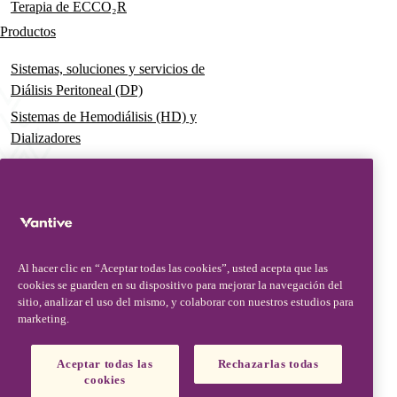
Terapia de ECCO₂R
Productos
Sistemas, soluciones y servicios de
Diálisis Peritoneal (DP)
Sistemas de Hemodiálisis (HD) y
Dializadores
Dializador Theranova, hace posible
la terapia HDx
Sistemas de Terapia Aguda
Soluciones premezcladas de
Terapia de Reemplazo Renal
Al hacer clic en “Aceptar todas las cookies”, usted acepta que las
Continua (CRRT)
cookies se guarden en su dispositivo para mejorar la navegación del
sitio, analizar el uso del mismo, y colaborar con nuestros estudios para
Conjunto de Filtros y Catéteres
marketing.
Soluciones Digitales
Aceptar todas las
Rechazarlas todas
Soporte Avanzado & Educación
cookies