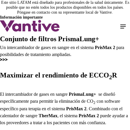
Este sitio LATAM está diseñado para profesionales de la salud únicamente. Es
Pasar
posible que no estén todos los productos disponibles en todos los países.
al
Póngase en contacto con su representante local de Vantive.
contenido
Información importante
principal
Conjunto de filtros PrismaLung+
Un intercambiador de gases en sangre en el sistema
PrisMax 2
para
posibilidades de tratamiento ampliadas.
Maximizar el rendimiento de ECCO
R
2
El intercambiador de gases en sangre
PrismaLung+
se diseñó
específicamente para permitir la eliminación de CO
con software
2
específico para terapia en el sistema
PrisMax 2
. Combinado con el
calentador de sangre
TherMax
, el sistema
PrisMax 2
puede ayudar a
los proveedores a tratar a los pacientes con más confianza.