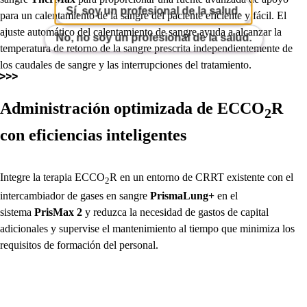
Sí, soy un profesional de la salud.
para un calentamiento de la sangre del paciente eficiente y fácil. El
ajuste automático del calentamiento de sangre ayuda a alcanzar la
No, no soy un profesional de la salud.
temperatura de retorno de la sangre prescrita independientemente de
los caudales de sangre y las interrupciones del tratamiento.
Administración optimizada de ECCO
R
2
con eficiencias inteligentes
Integre la terapia ECCO
R en un entorno de CRRT existente con el
2
intercambiador de gases en sangre
PrismaLung+
en el
sistema
PrisMax 2
y reduzca la necesidad de gastos de capital
adicionales y supervise el mantenimiento al tiempo que minimiza los
requisitos de formación del personal.