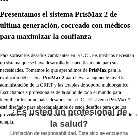
Presentamos el sistema
PrisMax 2
de
última generación, cocreado con médicos
para maximizar la confianza
Para sortear los desafíos cambiantes en la UCI, los médicos necesitan
un sistema que se haya desarrollado específicamente para sus
necesidades. Tomamos lo que aprendimos de
PrisMax
para la
evolución del sistema
PrisMax 2
para llevar al siguiente nivel la
administración de la CRRT y las terapias de soporte multiorgánico.
Escuchamos a profesionales de la salud de todo el mundo para
identificar los principales desafíos en la UCI. El sistema
PrisMax 2
está diseñado para abordar algunos de estos desafíos para que los
¿Es usted un profesional de
proveedores puedan maximizar su confianza en la administración de la
la salud?
terapia.
Limitación de responsabilidad. Este sitio se encuentra