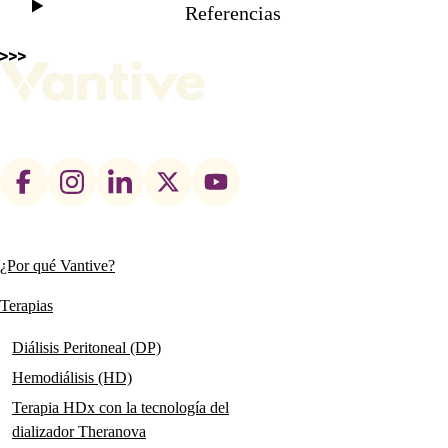
Referencias
Footer
social
links
¿Por qué Vantive?
Main
navigation
Terapias
Diálisis Peritoneal (DP)
Hemodiálisis (HD)
Terapia HDx con la tecnología del
dializador Theranova