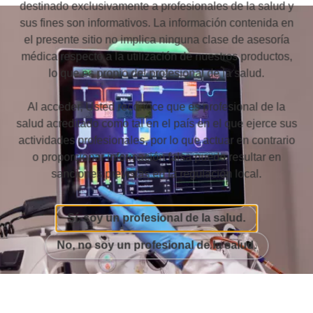
destinado exclusivamente a profesionales de la salud y
sus fines son informativos. La información contenida en
el presente sitio no implica ninguna clase de asesoría
médica respecto a la utilización de nuestros productos,
lo que es propio del profesional de la salud.
Al acceder, Usted reconoce que es profesional de la
salud acreditado como tal en el país en el que ejerce sus
actividades profesionales, por lo que actuar en contrario
o proporcionar información falsa puede resultar en
sanciones previstas en la regulación local.
Sí, soy un profesional de la salud.
No, no soy un profesional de la salud.