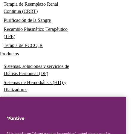
Terapia de Reemplazo Renal
Continua (CRRT)
Purificación de la Sangre
Recambio Plasmático Terapéutico
(TPE)
Terapia de ECCO₂R
Productos
Sistemas, soluciones y servicios de
Diálisis Peritoneal (DP)
Sistemas de Hemodiálisis (HD) y
Dializadores
Dializador Theranova, hace posible
la terapia HDx
Sistemas de Terapia Aguda
Soluciones premezcladas de
Terapia de Reemplazo Renal
Al hacer clic en “Aceptar todas las cookies”, usted acepta que las