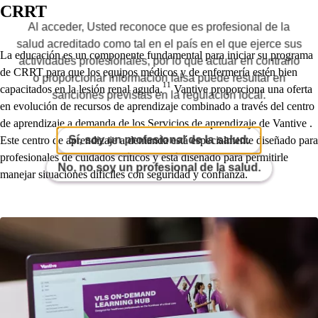
CRRT
Al acceder, Usted reconoce que es profesional de la
salud acreditado como tal en el país en el que ejerce sus
La educación es un componente fundamental para iniciar su programa
actividades profesionales, por lo que actuar en contrario
de CRRT para que los equipos médicos y de enfermería estén bien
o proporcionar información falsa puede resultar en
11
capacitados en la lesión renal aguda.
Vantive proporciona una oferta
sanciones previstas en la regulación local.
en evolución de recursos de aprendizaje combinado a través del centro
de aprendizaje a demanda de los Servicios de aprendizaje de Vantive .
Este centro de aprendizaje a demanda está especialmente diseñado para
Sí, soy un profesional de la salud.
profesionales de cuidados críticos y está diseñado para permitirle
No, no soy un profesional de la salud.
manejar situaciones difíciles con seguridad y confianza.