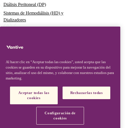
Diálisis Peritoneal (DP)
Sistemas de Hemodiálisis (HD) y
Dializadores
Dializador Theranova, hace posible
la terapia HDx
Sistemas de Terapia Aguda
Soluciones premezcladas de
Terapia de Reemplazo Renal
Al hacer clic en “Aceptar todas las cookies”, usted acepta que las
Continua (CRRT)
cookies se guarden en su dispositivo para mejorar la navegación del
sitio, analizar el uso del mismo, y colaborar con nuestros estudios para
Conjunto de Filtros y Catéteres
marketing.
Soluciones Digitales
Aceptar todas las
Rechazarlas todas
Soporte Avanzado & Educación
cookies
Medical Affairs
Configuración de
Contacte con Medical Affairs
cookies
Vantive is a trademark of Vantive Health LLC or its affiliates.