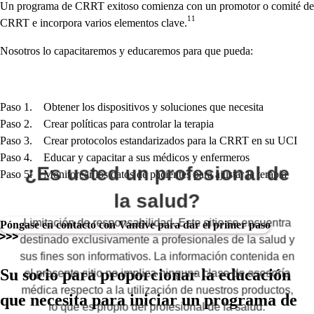
Un programa de CRRT exitoso comienza con un promotor o comité de
11
CRRT e incorpora varios elementos clave.
Nosotros lo capacitaremos y educaremos para que pueda:
Paso 1. Obtener los dispositivos y soluciones que necesita
Paso 2. Crear políticas para controlar la terapia
Paso 3. Crear protocolos estandarizados para la CRRT en su UCI
Paso 4. Educar y capacitar a sus médicos y enfermeros
¿Es usted un profesional de
Paso 5: Monitorear los datos de pacientes para ajustar la terapia
la salud?
Limitación de responsabilidad. Este sitio se encuentra
Póngase en contacto con Vantive para dar el primer paso
destinado exclusivamente a profesionales de la salud y
sus fines son informativos. La información contenida en
Su socio para proporcionar la educación
el presente sitio no implica ninguna clase de asesoría
médica respecto a la utilización de nuestros productos,
que necesita para iniciar un programa de
lo que es propio del profesional de la salud.