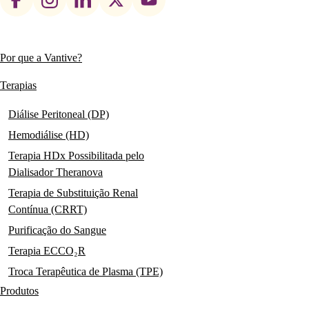
social
links
Por que a Vantive?
Main
navigation
Terapias
Diálise Peritoneal (DP)
Hemodiálise (HD)
Terapia HDx Possibilitada pelo
Dialisador Theranova
Terapia de Substituição Renal
Contínua (CRRT)
Purificação do Sangue
Terapia ECCO₂R
Troca Terapêutica de Plasma (TPE)
Produtos