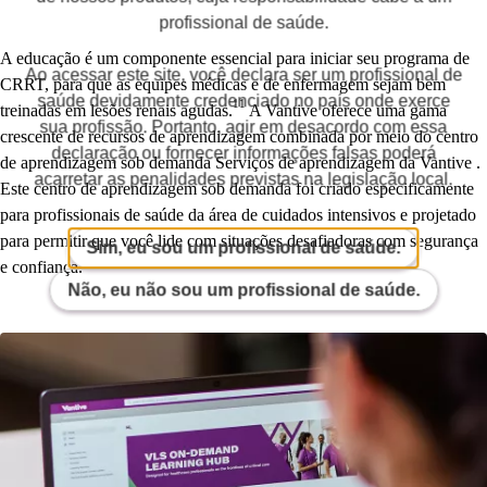
profissional de saúde.
A educação é um componente essencial para iniciar seu programa de
Ao acessar este site, você declara ser um profissional de
CRRT, para que as equipes médicas e de enfermagem sejam bem
saúde devidamente credenciado no país onde exerce
11
treinadas em lesões renais agudas.
A Vantive oferece uma gama
sua profissão. Portanto, agir em desacordo com essa
crescente de recursos de aprendizagem combinada por meio do centro
declaração ou fornecer informações falsas poderá
de aprendizagem sob demanda Serviços de aprendizagem da Vantive .
acarretar as penalidades previstas na legislação local.
Este centro de aprendizagem sob demanda foi criado especificamente
para profissionais de saúde da área de cuidados intensivos e projetado
para permitir que você lide com situações desafiadoras com segurança
Sim, eu sou um profissional de saúde.
e confiança.
Não, eu não sou um profissional de saúde.