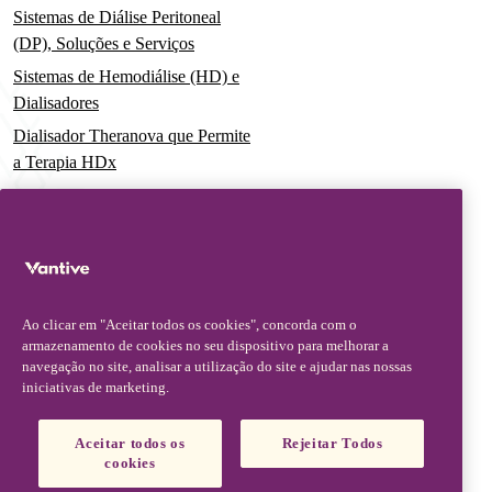
Sistemas de Diálise Peritoneal
(DP), Soluções e Serviços
Sistemas de Hemodiálise (HD) e
Dialisadores
Dialisador Theranova que Permite
a Terapia HDx
Sistemas de Terapia Aguda
Soluções Pré-Misturadas para
Terapia de Substituição Renal
Contínua (CRRT)
Conjuntos de Filtros e Cateteres
Ao clicar em "Aceitar todos os cookies", concorda com o
Soluções Digitais
armazenamento de cookies no seu dispositivo para melhorar a
navegação no site, analisar a utilização do site e ajudar nas nossas
Serviços Avançados e Educação
iniciativas de marketing.
Assuntos Médicos
Aceitar todos os
Rejeitar Todos
cookies
Informações Médicas