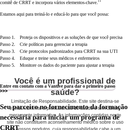
11
comitê de CRRT e incorpora vários elementos-chave.
Estamos aqui para treiná-lo e educá-lo para que você possa:
Passo 1. Proteja os dispositivos e as soluções de que você precisa
Passo 2. Crie políticas para gerenciar a terapia
Passo 3. Crie protocolos padronizados para CRRT na sua UTI
Passo 4. Eduque e treine seus médicos e enfermeiros
Passo 5. Monitore os dados do paciente para ajustar a terapia
Você é um profissional de
Entre em contato com a Vantive para dar o primeiro passo
saúde?
Limitação de Responsabilidade. Este site destina-se
Seu parceiro no fornecimento da formação
exclusivamente a profissionais de saúde e tem caráter
meramente informativo. As informações contidas neste
necessária para iniciar um programa de
site não constituem aconselhamento médico sobre o uso
CRRT
de nossos produtos, cuja responsabilidade cabe a um