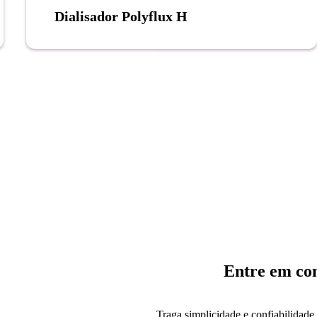
Dialisador Polyflux H
Entre em con
Traga simplicidade e confiabilidade