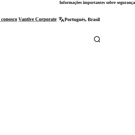
Informações importantes sobre segurança
 conosco
Vantive Corporate
Portugués, Brasil
ader
lity
nks