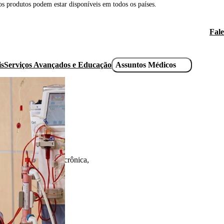
 os produtos podem estar disponíveis em todos os países.
Fale
He
uti
is
Serviços Avançados e Educação
Assuntos Médicos
li
ambientes de diálise crônica,