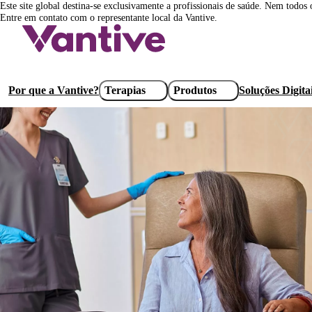
Este site global destina-se exclusivamente a profissionais de saúde. Nem todos
Pular
Entre em contato com o representante local da Vantive.
para
o
conteúdo
principal
Main
Por que a Vantive?
Terapias
Produtos
Soluções Digita
navigation
Máquina de diálise AK 98
A máquina de diálise
AK 98
é feita para ser uma plataforma ideal para 
enfermagem qualificada e cuidados hospitalares.