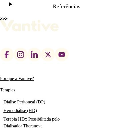
Referências
Footer
social
links
Por que a Vantive?
Main
navigation
Terapias
Diálise Peritoneal (DP)
Hemodiálise (HD)
Terapia HDx Possibilitada pelo
Dialisador Theranova