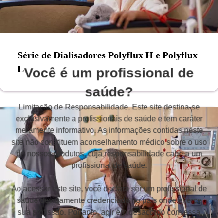
Série de Dialisadores
Polyflux H
e
Polyflux
L
Você é um profissional de
saúde?
Limitação de Responsabilidade. Este site destina-se
exclusivamente a profissionais de saúde e tem caráter
meramente informativo. As informações contidas neste
site não constituem aconselhamento médico sobre o uso
de nossos produtos, cuja responsabilidade cabe a um
profissional de saúde.
Ao acessar este site, você declara ser um profissional de
saúde devidamente credenciado no país onde exerce
sua profissão. Portanto, agir em desacordo com essa