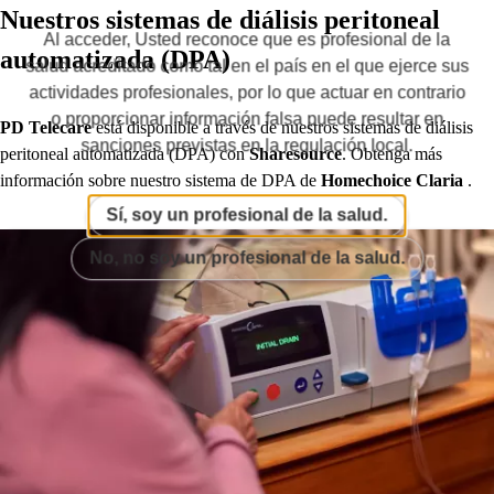
Nuestros sistemas de diálisis peritoneal
Al acceder, Usted reconoce que es profesional de la
automatizada (DPA)
salud acreditado como tal en el país en el que ejerce sus
actividades profesionales, por lo que actuar en contrario
o proporcionar información falsa puede resultar en
PD Telecare
está disponible a través de nuestros sistemas de diálisis
sanciones previstas en la regulación local.
peritoneal automatizada (DPA) con
Sharesource
. Obtenga más
información sobre nuestro sistema de DPA de
Homechoice Claria
.
Sí, soy un profesional de la salud.
No, no soy un profesional de la salud.