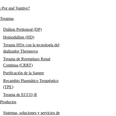
links
¿Por qué Vantive?
Main
navigation
Terapias
Diálisis Peritoneal (DP)
Hemodiálisis (HD)
Terapia HDx con la tecnología del
dializador Theranova
Terapia de Reemplazo Renal
Continua (CRRT)
Purificación de la Sangre
Recambio Plasmático Terapéutico
(TPE)
Terapia de ECCO₂R
Productos
Sistemas, soluciones y servicios de