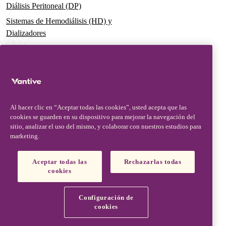
Diálisis Peritoneal (DP)
Sistemas de Hemodiálisis (HD) y
Dializadores
Dializador Theranova, hace posible
la terapia HDx
Sistemas de Terapia Aguda
Soluciones premezcladas de
Terapia de Reemplazo Renal
Al hacer clic en “Aceptar todas las cookies”, usted acepta que las
Continua (CRRT)
cookies se guarden en su dispositivo para mejorar la navegación del
sitio, analizar el uso del mismo, y colaborar con nuestros estudios para
Conjunto de Filtros y Catéteres
marketing.
Soluciones Digitales
Aceptar todas las
Rechazarlas todas
Soporte Avanzado & Educación
cookies
Medical Affairs
Configuración de
Contacte con Medical Affairs
cookies
Vantive is a trademark of Vantive Health LLC or its affiliates.