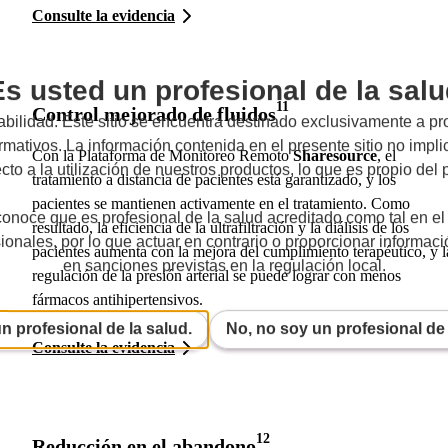
Consulte la evidencia
s usted un profesional de la sal
11
Control mejorado de fluidos
bilidad. Este sitio se encuentra destinado exclusivamente a pr
ormativos. La información contenida en el presente sitio no impl
Con la Plataforma de Monitoreo Remoto
Sharesource
, el
to a la utilización de nuestros productos, lo que es propio del p
tratamiento a distancia de pacientes está garantizado, y los
pacientes se mantienen activamente en el tratamiento. Como
conoce que es profesional de la salud acreditado como tal en el 
resultado, la eficiencia de la ultrafiltración y la diálisis de los
ionales, por lo que actuar en contrario o proporcionar informaci
pacientes aumenta con la mejora del cumplimiento terapéutico, y l
en sanciones previstas en la regulación local.
regulación de la presión arterial se puede lograr con menos
fármacos antihipertensivos.
un profesional de la salud.
No, no soy un profesional de 
Consulte la evidencia
12
Reducción en el abandono