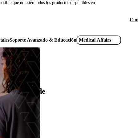
osible que no estén todos los productos disponibles en
Con
He
uti
tales
Soporte Avanzado & Educación
Medical Affairs
li
a Plataforma de