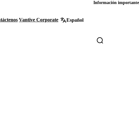
Información importante
táctenos
Vantive Corporate
Español
ader
lity
nks