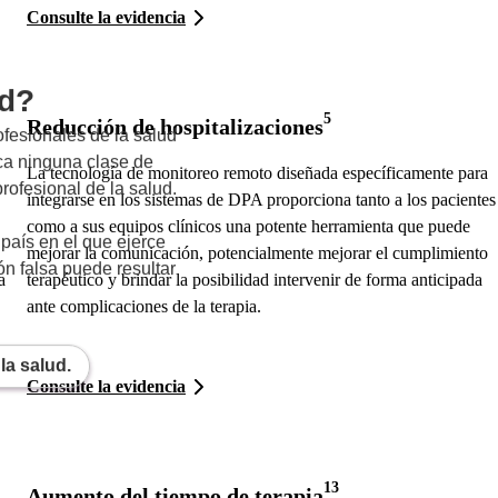
Consulte la evidencia
ud?
5
Reducción de hospitalizaciones
ofesionales de la salud
ica ninguna clase de
La tecnología de monitoreo remoto diseñada específicamente para
rofesional de la salud.
integrarse en los sistemas de DPA proporciona tanto a los pacientes
como a sus equipos clínicos una potente herramienta que puede
país en el que ejerce
mejorar la comunicación, potencialmente mejorar el cumplimiento
ón falsa puede resultar
a
terapéutico y brindar la posibilidad intervenir de forma anticipada
ante complicaciones de la terapia.
la salud.
Consulte la evidencia
13
Aumento del tiempo de terapia