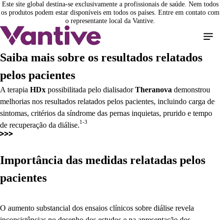
Este site global destina-se exclusivamente a profissionais de saúde. Nem todos
Pular
os produtos podem estar disponíveis em todos os países. Entre em contato com
para
o representante local da Vantive.
o
conteúdo
principal
Saiba mais sobre os resultados relatados
pelos pacientes
A terapia
HDx
possibilitada pelo dialisador
Theranova
demonstrou
melhorias nos resultados relatados pelos pacientes, incluindo carga de
sintomas, critérios da síndrome das pernas inquietas, prurido e tempo
1-3
de recuperação da diálise.
Importância das medidas relatadas pelos
pacientes
O aumento substancial dos ensaios clínicos sobre diálise revela
inconsistências no desenho dos estudos e na apresentação dos