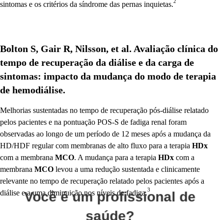
2
sintomas e os critérios da síndrome das pernas inquietas.
Bolton S, Gair R, Nilsson, et al. Avaliação clínica do
tempo de recuperação da diálise e da carga de
sintomas: impacto da mudança do modo de terapia
de hemodiálise.
Melhorias sustentadas no tempo de recuperação pós-diálise relatado
pelos pacientes e na pontuação POS-S de fadiga renal foram
observadas ao longo de um período de 12 meses após a mudança da
HD/HDF regular com membranas de alto fluxo para a terapia
HDx
com a membrana
MCO
. A mudança para a terapia
HDx
com a
membrana
MCO
levou a uma redução sustentada e clinicamente
relevante no tempo de recuperação relatado pelos pacientes após a
3
diálise e a uma diminuição nos níveis de fadiga.
Você é um profissional de
saúde?