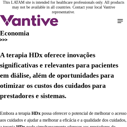
This LATAM site is intended for healthcare professionals only. All products
Pular
may not be available in all countries. Contact your local Vantive
para
representative.
o
conteúdo
principal
Economia
A terapia
HDx
oferece inovações
significativas e relevantes para pacientes
em diálise, além de oportunidades para
otimizar os custos dos cuidados para
prestadores e sistemas.
Embora a terapia
HDx
possa oferecer o potencial de melhorar o acesso
aos cuidados e ajudar a melhorar a eficácia e a qualidade dos cuidados,
a terapia
HDx
pode simultaneamente oferecer aos prestadores de