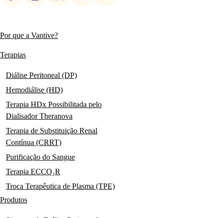
social
links
Por que a Vantive?
Main
navigation
Terapias
Diálise Peritoneal (DP)
Hemodiálise (HD)
Terapia HDx Possibilitada pelo
Dialisador Theranova
Terapia de Substituição Renal
Contínua (CRRT)
Purificação do Sangue
Terapia ECCO₂R
Troca Terapêutica de Plasma (TPE)
Produtos