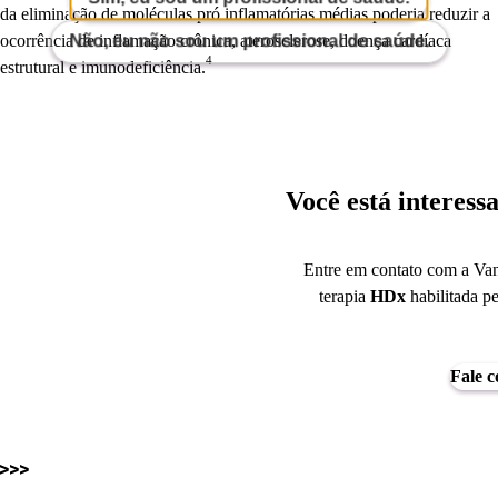
da eliminação de moléculas pró inflamatórias médias poderia reduzir a
ocorrência de inflamação crônica, aterosclerose, doença cardíaca
Não, eu não sou um profissional de saúde.
4
estrutural e imunodeficiência.
Você está interess
Entre em contato com a Vant
terapia
HDx
habilitada p
Fale c