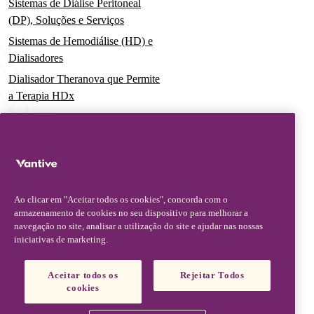
Sistemas de Diálise Peritoneal
(DP), Soluções e Serviços
Sistemas de Hemodiálise (HD) e
Dialisadores
Dialisador Theranova que Permite
a Terapia HDx
Sistemas de Terapia Aguda
Soluções Pré-Misturadas para
Terapia de Substituição Renal
Contínua (CRRT)
Conjuntos de Filtros e Cateteres
Ao clicar em "Aceitar todos os cookies", concorda com o
Soluções Digitais
armazenamento de cookies no seu dispositivo para melhorar a
navegação no site, analisar a utilização do site e ajudar nas nossas
iniciativas de marketing.
Serviços Avançados e Educação
Assuntos Médicos
Aceitar todos os
Rejeitar Todos
cookies
Informações Médicas