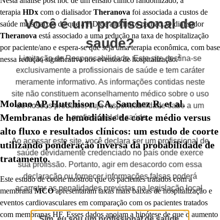
Nesta análise post hoc de um ensaio clínico randomizado, a
terapia
HDx
com o dialisador
Theranova
foi associada a custos de
Você é um profissional de
saúde mais baixos do que a HD de alto fluxo padrão. O dialisador
Theranova
está associado a uma redução na taxa de hospitalização
saúde?
por paciente/ano e espera-se que seja uma terapia econômica, com base
2
Limitação de Responsabilidade. Este site destina-se
nessa redução significativa nos eventos de hospitalização.
exclusivamente a profissionais de saúde e tem caráter
meramente informativo. As informações contidas neste
site não constituem aconselhamento médico sobre o uso
Molano AP, Hutchison CA, Sanchez R, et al.
de nossos produtos, cuja responsabilidade cabe a um
Membranas de hemodiálise de corte médio versus
profissional de saúde.
alto fluxo e resultados clínicos: um estudo de coorte
Ao acessar este site, você declara ser um profissional de
utilizando ponderação inversa da probabilidade de
saúde devidamente credenciado no país onde exerce
tratamento.
sua profissão. Portanto, agir em desacordo com essa
declaração ou fornecer informações falsas poderá
Este estudo de coorte mostrou que os pacientes tratados com a
acarretar as penalidades previstas na legislação local.
membrana
MCO
apresentaram taxas mais baixas de hospitalização e
eventos cardiovasculares em comparação com os pacientes tratados
com membranas HF. Esses dados apoiam a hipótese de que o aumento
Sim, eu sou um profissional de saúde.